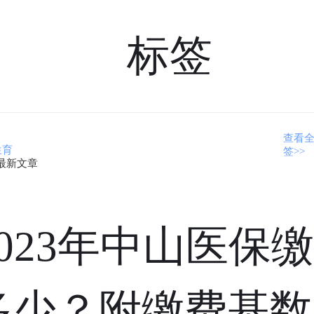
标签
查看
生育
签>>
最新文章
2023年中山医保
多少？附缴费基数