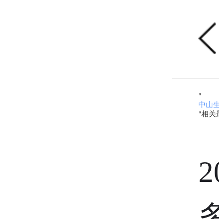
"
中山
"相关