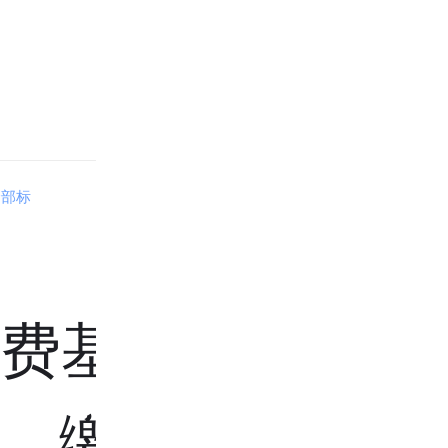
全部标
缴费基数是
、缴费比