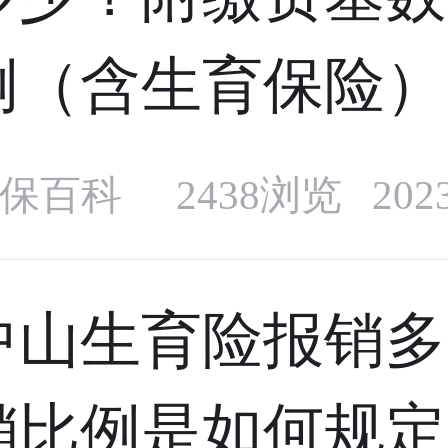
例（含生育保险）
保百科
2438浏览 20
中山生育险报销多
销比例是如何规定