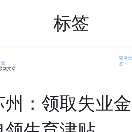
标签
查看
失业
签>>
最新文章
苏州：领取失业金
申领生育津贴