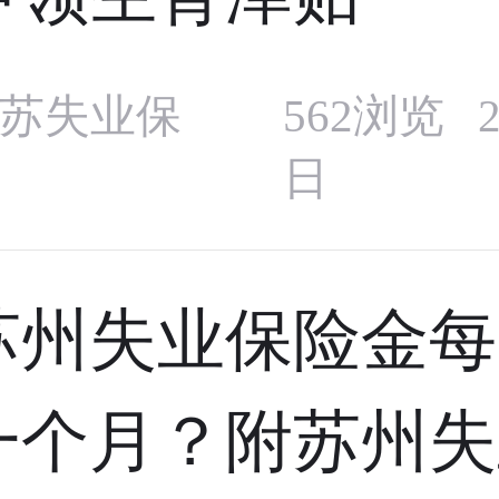
苏失业保
562浏览 2
日
苏州失业保险金每
一个月？附苏州失