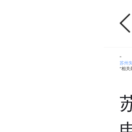
"
苏州
"相关