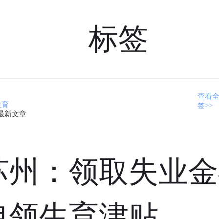
标签
查看
生育
签>>
最新文章
苏州：领取失业金
申领生育津贴