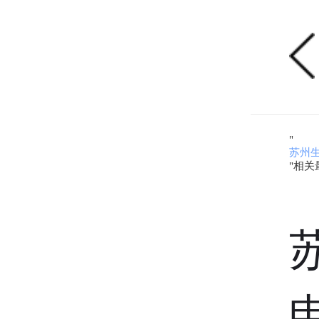
"
苏州
"相关