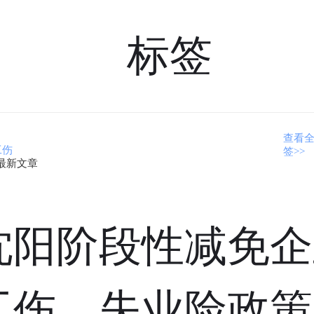
标签
查看
工伤
签>>
最新文章
沈阳阶段性减免企
工伤、失业险政策