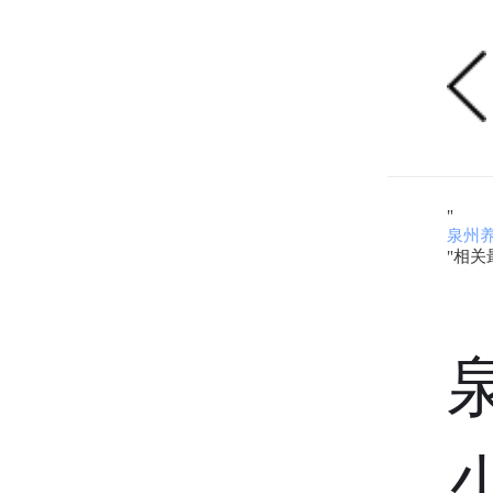
"
泉州
"相关