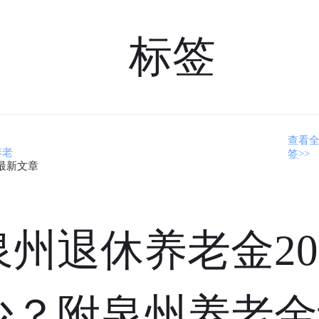
标签
查看
养老
签>>
最新文章
泉州退休养老金20
少？附泉州养老金