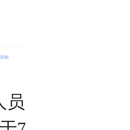
全部标
员，1-7月
于7月底前