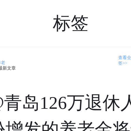
标签
查看
养老
签>>
最新文章
@青岛126万退休人
份增发的养老金将