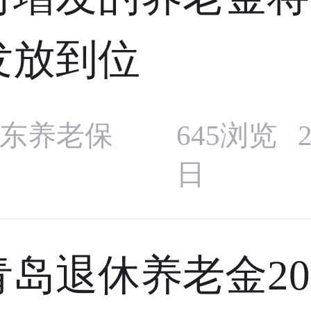
发放到位
东养老保
645浏览 2
日
青岛退休养老金20