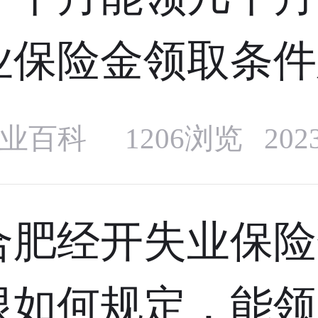
业保险金领取条件
业百科
1206浏览 20
合肥经开失业保险
限如何规定，能领