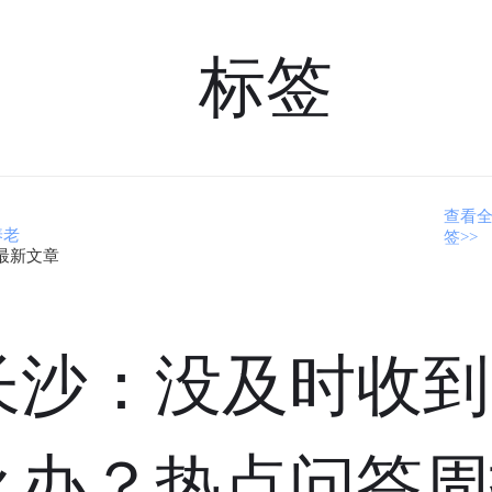
标签
查看
养老
签>>
最新文章
长沙：没及时收到
么办？热点问答周