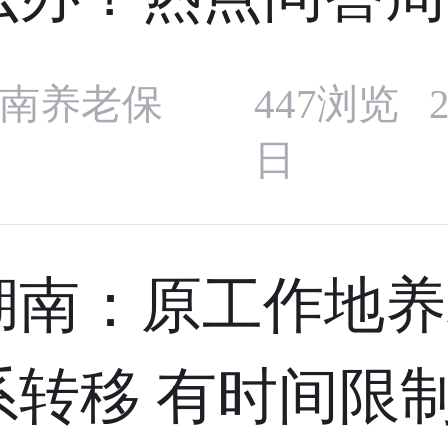
南养老保
447浏览 2
日
湖南：原工作地养
系转移 有时间限