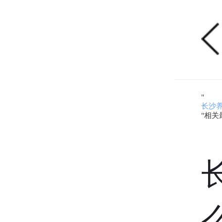
"
长沙
"相关