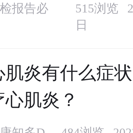
检报告必
515浏览 2
日
心肌炎有什么症状
疗心肌炎？
康知多D
484浏览 20