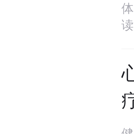
体
读
健