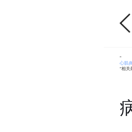
"
心肌
"相关