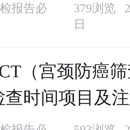
检报告必
379浏览 2
日
TCT（宫颈防癌筛
检查时间项目及注
检报告必
593浏览 2