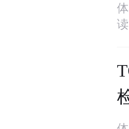
体
读
体