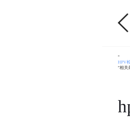
"
HPV
"相关