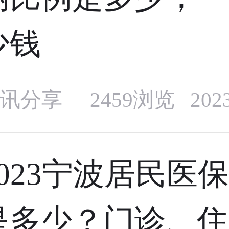
少钱
讯分享
2459浏览 20
2023宁波居民医
是多少？门诊、住