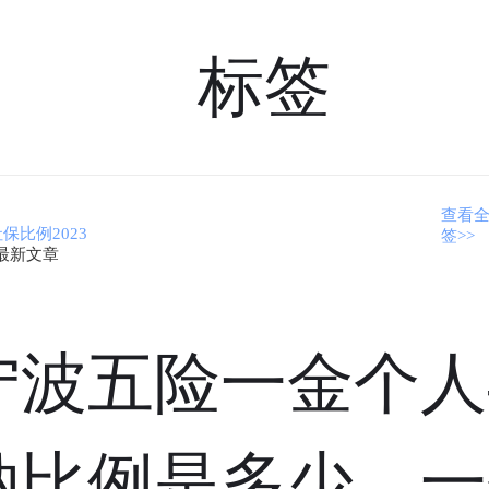
标签
查看
保比例2023
签>>
最新文章
宁波五险一金个人
纳比例是多少，一