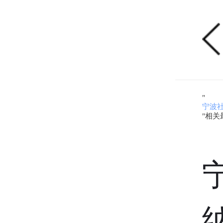
"
宁波社
"相关