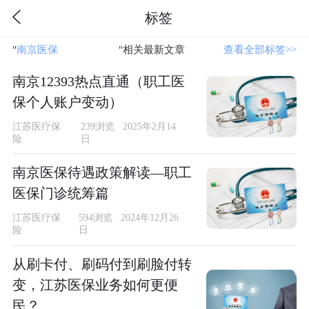
标签
"
南京医保
"相关最新文章
查看全部标签>>
南京12393热点直通（职工医
保个人账户变动）
江苏医疗保
239浏览 2025年2月14
险
日
南京医保待遇政策解读—职工
医保门诊统筹篇
江苏医疗保
594浏览 2024年12月26
险
日
从刷卡付、刷码付到刷脸付转
变，江苏医保业务如何更便
民？