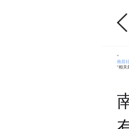
"
南昌
"相关