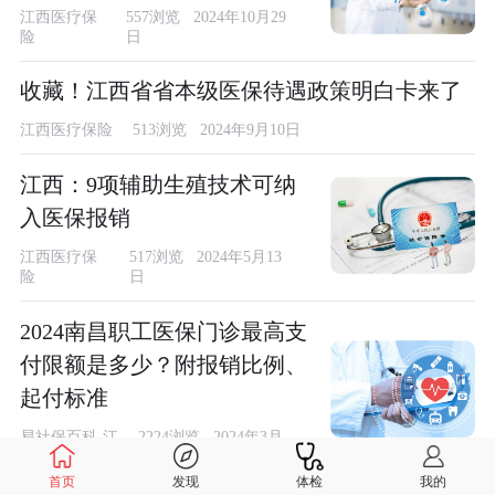
江西医疗保
557浏览 2024年10月29
险
日
收藏！江西省省本级医保待遇政策明白卡来了
江西医疗保险
513浏览 2024年9月10日
江西：9项辅助生殖技术可纳
入医保报销
江西医疗保
517浏览 2024年5月13
险
日
2024南昌职工医保门诊最高支
付限额是多少？附报销比例、
起付标准
易社保百科-江
2224浏览 2024年3月
西
17日
首页
发现
体检
我的