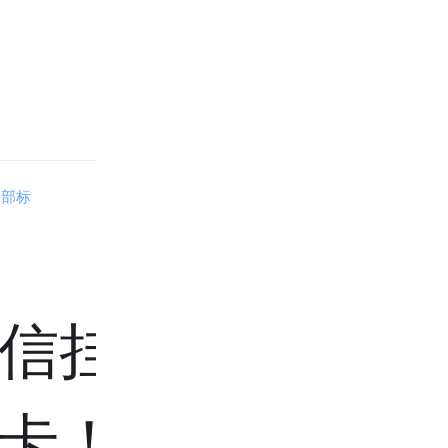
全部标
信挂号，
卡！