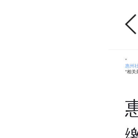
"
惠州
"相关