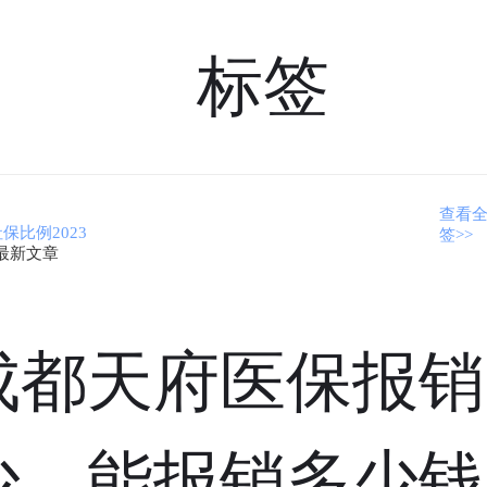
标签
查看
保比例2023
签>>
最新文章
成都天府医保报销
少，能报销多少钱