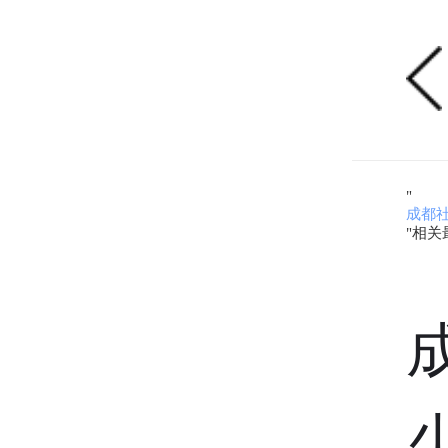
"
成都社
"相关