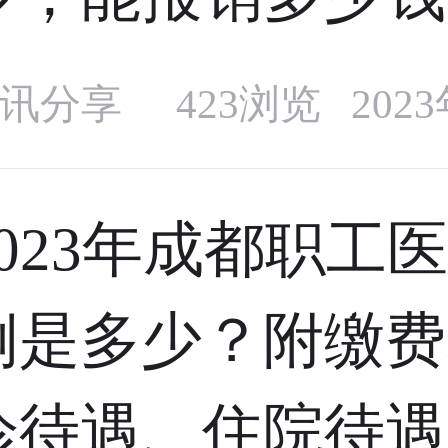
讯分享
423浏览 202
2023年成都职工
例是多少？附缴费
诊待遇、住院待遇