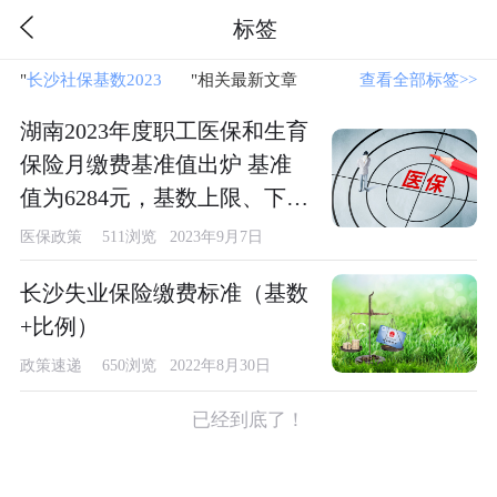
标签
"
长沙社保基数2023
"相关最新文章
查看全部标签>>
湖南2023年度职工医保和生育
保险月缴费基准值出炉 基准
值为6284元，基数上限、下限
分别为18852元、3770元
医保政策
511浏览 2023年9月7日
长沙失业保险缴费标准（基数
+比例）
政策速递
650浏览 2022年8月30日
已经到底了！