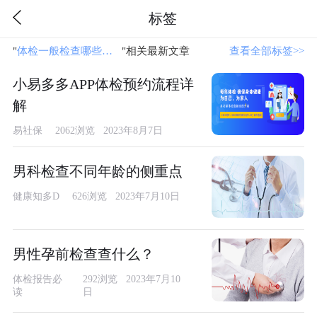
标签
"
体检一般检查哪些项目男性
"相关最新文章
查看全部标签>>
小易多多APP体检预约流程详
解
易社保
2062浏览 2023年8月7日
男科检查不同年龄的侧重点
健康知多D
626浏览 2023年7月10日
男性孕前检查查什么？
体检报告必
292浏览 2023年7月10
读
日