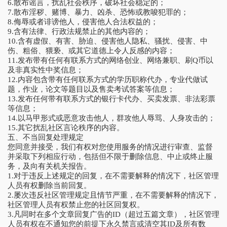
6.散布谣言，扰乱社会秩序，破坏社会稳定的；
7.散布淫秽、赌博、暴力、凶杀、恐怖或教唆犯罪的；
8.侮辱或者诽谤他人，侵害他人合法权益的；
9.含有法律、行政法规禁止的其他内容的；
10.含有虚假、有害、胁迫、侵害他人隐私、骚扰、侵害、中
伤、粗俗、猥亵、或其它道德上令人反感的内容；
11.发布带有任何有联系方式的网络创业、网络兼职、刷Q币以
及非真实性中奖信息；
12.内容包含带有任何联系方式的学历职称代办，专业代做试
题，作业，论文等题目以及售卖考试答案等信息；
13.发布任何带有联系方式的银行卡代办、买卖发票、非法彩票
等信息；
14.以马甲形式或恶意攻击他人，群攻他人辱骂、人身攻击的；
15.其它扰乱社区言论秩序的内容。
五、不当回复处理规定
您同意并接受，我们有权对您使用服务的情况进行审查、监督
并采取下列相应行动，包括但不限于删除信息、中止或终止服
务，及向有关机关报告。
1.对于违反上述规定的回复，在不需要解释的情况下，社区管理
人员有权删除当前回复。
2.屡次违反社区管理规定且情节严重，在不需要解释的情况下，
社区管理人员有权禁止您的社区回复权。
3.凡同时在多个文章回复广告的ID（超过五篇文章），社区管理
人员有权在不通知您的前提下永久禁言或清空其ID及所有数