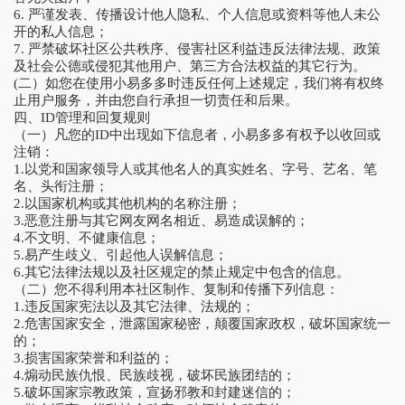
6. 严谨发表、传播设计他人隐私、个人信息或资料等他人未公
开的私人信息；
7. 严禁破坏社区公共秩序、侵害社区利益违反法律法规、政策
及社会公德或侵犯其他用户、第三方合法权益的其它行为。
(二）如您在使用小易多多时违反任何上述规定，我们将有权终
止用户服务，并由您自行承担一切责任和后果。
四、ID管理和回复规则
（一）凡您的ID中出现如下信息者，小易多多有权予以收回或
注销：
1.以党和国家领导人或其他名人的真实姓名、字号、艺名、笔
名、头衔注册；
2.以国家机构或其他机构的名称注册；
3.恶意注册与其它网友网名相近、易造成误解的；
4.不文明、不健康信息；
5.易产生歧义、引起他人误解信息；
6.其它法律法规以及社区规定的禁止规定中包含的信息。
（二）您不得利用本社区制作、复制和传播下列信息：
1.违反国家宪法以及其它法律、法规的；
2.危害国家安全，泄露国家秘密，颠覆国家政权，破坏国家统一
的；
3.损害国家荣誉和利益的；
4.煽动民族仇恨、民族歧视，破坏民族团结的；
5.破坏国家宗教政策，宣扬邪教和封建迷信的；