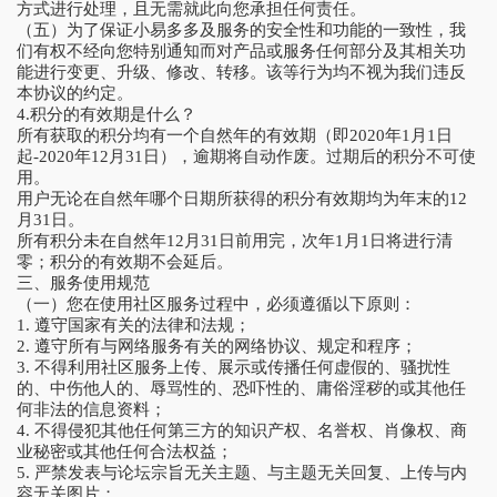
方式进行处理，且无需就此向您承担任何责任。
（五）为了保证小易多多及服务的安全性和功能的一致性，我
们有权不经向您特别通知而对产品或服务任何部分及其相关功
能进行变更、升级、修改、转移。该等行为均不视为我们违反
本协议的约定。
4.积分的有效期是什么？
所有获取的积分均有一个自然年的有效期（即2020年1月1日
起-2020年12月31日），逾期将自动作废。过期后的积分不可使
用。
用户无论在自然年哪个日期所获得的积分有效期均为年末的12
月31日。
所有积分未在自然年12月31日前用完，次年1月1日将进行清
零；积分的有效期不会延后。
三、服务使用规范
（一）您在使用社区服务过程中，必须遵循以下原则：
1. 遵守国家有关的法律和法规；
2. 遵守所有与网络服务有关的网络协议、规定和程序；
3. 不得利用社区服务上传、展示或传播任何虚假的、骚扰性
的、中伤他人的、辱骂性的、恐吓性的、庸俗淫秽的或其他任
何非法的信息资料；
4. 不得侵犯其他任何第三方的知识产权、名誉权、肖像权、商
业秘密或其他任何合法权益；
5. 严禁发表与论坛宗旨无关主题、与主题无关回复、上传与内
容无关图片；