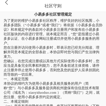
社区守则
小易多多社区管理规定
为了更好的维护小易多多社区秩序，维护良好的社区氛围，小
易多多团队（“小易多多”或者“我们”）将依据《小易多多会员协
议》和本规定中的条款对小易多多注册用户和发布在小易多多
社区版块的内容进行管理。就本规定而言，“您”是指通过小易
多多认证、在小易多多网站注册成功并使用小易多多服务的用
户。
您在注册并访问使用小易多多时，即表示您已经充分阅读、理
解并同意本规定的全部条款，本协议即对您与我们产生法律拘
束力。
您确认，在您完成注册或以其他方式实际使用小易多多时，您
应当是具备完全民事权利能力，您不具备前述主体资格，请停
止注册并停止使用小易多多，否则您及您的监护人应承担因此
而导致的一切后果。
一、本规定范围
本协议的缔约方为使用小易多多及相关服务的用户（简
称“您”）与小易多多及服务提供商杭州捷保有信信息技术有限
公司（域名为：xiaoyiduoduo.com ）（简称“我们”）之间，就
您注册、使用小易多多所约定的规定。
二、本规定细则