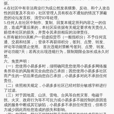
据。
4.在社区中有非法商业行为或公然发表猥亵、反动、和个人攻击
性的回复及不良ID，社区管理人员有权在不通知的情况下屏蔽
您的论坛发言权、清空ID等处理。
5.任何人在社区中制作、复制、回复本规定所列内容之一的信
息，造成严重后果的，本社区应依据有关规定要求有关责任人
赔偿本社区的损失，并责令其承担相应的法律责任。
6.所有被封ID其帐户一切虚拟货币（一般指积分）不予任何流
通、交易和结算，；登录不再获得积分，签到、点赞、转发、
评论等功能禁止使用。 首次违规封禁帐号签到、点赞、转发、
评论功能7天；若再次出现违规行为，限制期限会加长或永久封
禁。
六、免责声明：
（一）您使用小易多多时，须明确同意您使用小易多多网络服
务所存在的风险将完全由您自己承担；因您使用小易多多社区
而产生的一切后果也由您自己承担，小易多多对此不承担任何
责任。
（二）依照相关规定，小易多多社区已经对部分敏感字样进行
了过滤。
（三）对于因地震、山洪、雷电、台风等自然灾害、电磁干
扰、火灾、政府行为等不可抗力或小易多多不能控制的原因造
成的服务中断或其它缺陷，小易多多不承担任何责任，但将尽
力减少因此而给您造成的损失和影响。