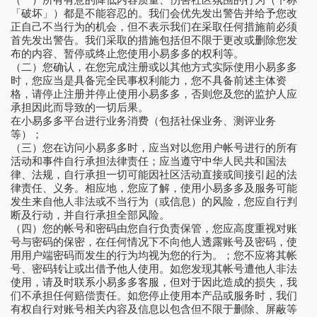
（一）所有有意的降低内容质量、伤害社区氛围的行为（下称
「破坏」）都是不能容忍的。我们会优先发出警告并给予您改
正自己不当行为的机会，但不表示我们在采取任何措施前必须
首先发出警告。我们采取的措施包括但不限于更改或删除您发
布的内容、暂停或终止您使用小易多多的权利等。
（二）您确认，在您完成注册或以其他方式实际使用小易多多
时，您应当是具备完全民事权利能力，您不具备前述主体资
格，请停止注册并停止使用小易多多，否则您及您的监护人应
承担因此而导致的一切后果。
在小易多多平台进行业务消费（包括社保业务、测评业务
等）；
（三）您在访问小易多多时，应当对以您用户帐号进行的所有
活动和事件自行承担法律责任；应当遵守中华人民共和国法
律、法规，自行承担一切可能因社区活动直接或间接引起的法
律责任、义务。相应地，您应了解，使用小易多多及服务可能
发生来自他人非法或不当行为（或信息）的风险，您应自行判
断及行动，并自行承担全部风险。
（四）您的帐号和密码由您自行负责保管，您应高度重视对账
号与密码的保密，在任何情况下不向他人透露账号及密码，使
用用户端密码而发生的行为均视为您的行为。；您不应将其帐
号、密码转让或出借予他人使用。如您发现其帐号遭他人非法
使用，请及时联系小易多多客服，但对于因此造成的损失，我
们不承担任何赔偿责任。如您停止使用本产品或服务时，我们
有权自行对账号相关内容及信息以包含但不限于删除、屏蔽等