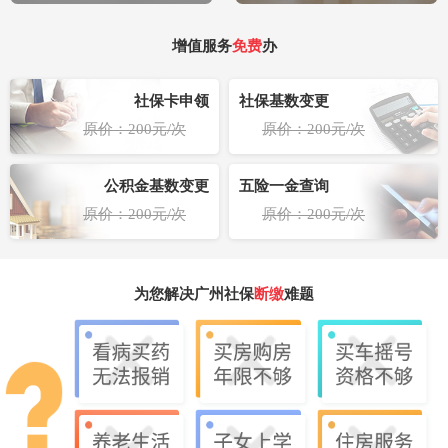
增值服务
免费
办
社保卡申领
社保基数变更
原价：200元/次
原价：200元/次
公积金基数变更
五险一金查询
原价：200元/次
原价：200元/次
为您解决广州社保
断缴
难题